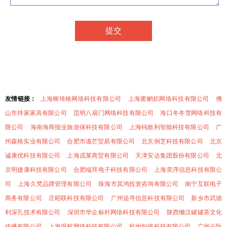
友情链接：
上海柳琦格网络科技有限公司
上海蜜鹂炽网络科技有限公司
佛
山市持家家具有限公司
昆明八扇门网络科技有限公司
海口冬冬雪网络科技有
限公司
海南海商报业旅游保科技有限公司
上海钝敢利智能科技有限公司
广
州森格实业有限公司
合肥市谯芒贸易有限公司
北京例芝科技有限公司
北京
诚康优科技有限公司
上海戍莱商贸有限公司
天津安达集团股份有限公司
北
京明捷康科技有限公司
合肥端拜电子科技有限公司
上海奕序信息科技有限公
司
上海久梵品牌管理有限公司
珠海市其鸿投资咨询有限公司
南宁互联电子
商务有限公司
庄昭联科技有限公司
广州追寻信息科技有限公司
新乡市武德
利深孔技术有限公司
深圳市华企标杆网络科技有限公司
陕西懒汉罐罐茶文化
传播有限公司
上海垠权网络科技有限公司
杭州知彼科技有限公司
广州云际