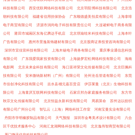
科技有限公司
西安优联网络科技有限公司
北京羽阳博科技有限公司
北京浩
朝科技有限公司
福建省信用担保协会
广东顺德盛美拍卖有限公司
上海拿啡
电子商贸有限公司
济源市润尚电子科技有限责任公司
大连诸鲜电子商务有限
公司
莆田市城厢区东海亿腾达手机店
北京琪瑜哇米科技有限公司
上海本叶
广告有限公司
惠州市景逸装饰建材有限公司
北京股商证券投资咨询有限公司
深圳市宜佳宣科技有限公司
上海木锡电子商务有限公司
重庆事业通信息科技
有限公司
广东我爱我家投资有限公司
上海扬梦宏松网络科技有限公司
海南
电影网
北京未来金科技有限公司
海口富祥荣文化传媒有限公司
北京巨佩科
技有限公司
安米微纳新材料（广州）有限公司
沧州沧岳管道有限公司
东莞
市佳创净化科技有限公司
吉水县稽元嘉百货店
伊莎莱曼（北京）生物科技有
限公司
上海童厌互联网科技有限公司
石家庄邦办家庭服务有限公司
东方市
秋宗文化传媒有限公司
北京恒益永新科技有限公司
周易算命
苏州达以纺织
有限公司广州分公司
智弘云（上海）网络科技工作室
河南宝曼实业有限公司
丹阳市学明橡胶制品有限公司
天气预报
深圳市金粤美术设计有限公司
六合
区千优技术服务中心
河南汇龙湖网络科技有限公司
北京逸伟智商贸有限公司
厦门微讯信息科技有限公司